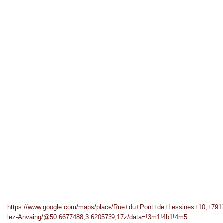
https://www.google.com/maps/place/Rue+du+Pont+de+Lessines+10,+791
lez-Anvaing/@50.6677488,3.6205739,17z/data=!3m1!4b1!4m5