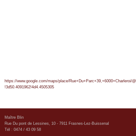
https://www.google.com/maps/place/Rue+Du+Parc+39,+6000+Charleroi
!3d50.4091962!4d4.4505305
Maître Blin
Rue Du pont de Lessines, 10 - 7911 Frasnes-Lez-Buissenal
Tél : 0474 / 43 09 58