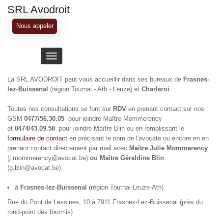
Skip
SRL Avodroit
to
main
Nous appeler
content
Toggle
navigation
La SRL AVODROIT peut vous accueillir dans ses bureaux de
Frasnes-
lez-Buissenal
(région Tournai - Ath - Leuze) et
Charleroi
.
Toutes nos consultations se font sur
RDV
en prenant contact sur nos
GSM
0477/56.30.05
pour joindre Maître Mommerency
et
0474/43.09.58
pour joindre Maître Blin ou en remplissant le
formulaire de contact
en précisant le nom de l'avocate ou encore en en
prenant contact directement par mail avec
Maître Julie Mommerency
(j.mommerency@avocat.be)
ou Maître Géraldine Blin
(g.blin@avocat.be).
à
Frasnes-lez-Buissenal
(région Tournai-Leuze-Ath)
Rue du Pont de Lessines, 10 à 7911 Frasnes-Lez-Buissenal (près du
rond-point des fourmis)