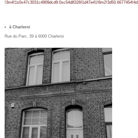
!3m4!1s0x47c3031c4909dcd9:0xc54d8326f1d47e41!8m2!3d50.6677454!4d
à Charleroi
Rue du Parc, 39 à 6000 Charleroi