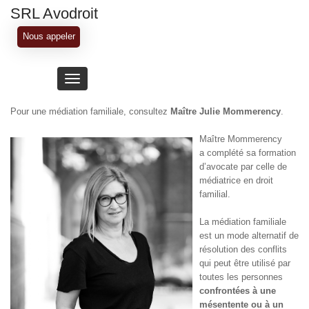
Aller
SRL Avodroit
au
contenu
Nous appeler
principal
Toggle
navigation
Pour une médiation familiale, consultez
Maître Julie Mommerency
.
Maître Mommerency
a complété sa formation
d’avocate par celle de
médiatrice en droit
familial.
La médiation familiale
est un mode alternatif de
résolution des conflits
qui peut être utilisé par
toutes les personnes
confrontées à une
mésentente ou à un